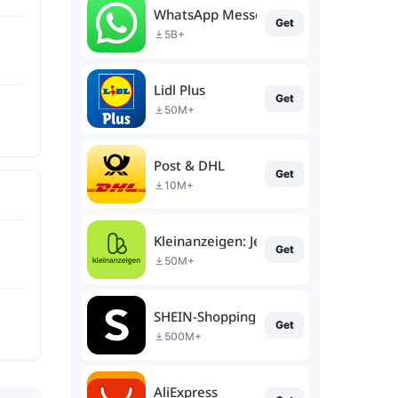
WhatsApp Messenger
Get
5B+
Lidl Plus
Get
50M+
Post & DHL
Get
10M+
Kleinanzeigen: Jetzt ohne eBay
Get
50M+
SHEIN-Shopping Online
Get
500M+
AliExpress