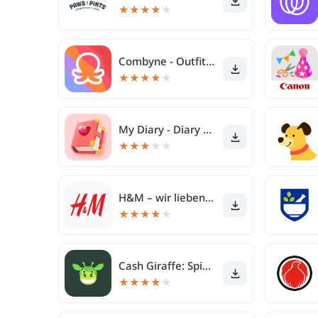
★
★
★
★
★
Combyne - Outfitkreation
★
★
★
★
★
My Diary - Diary With Lock
★
★
★
★
★
H&M – wir lieben Mode
★
★
★
★
★
Cash Giraffe: Spiel und gewinn
★
★
★
★
★