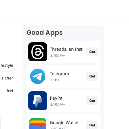
Good Apps
Threads, an Instagram app
Get
100M+
ifestyle
Telegram
Get
 sicher
1B+
frei
PayPal
Get
100M+
Google Wallet
Get
500M+