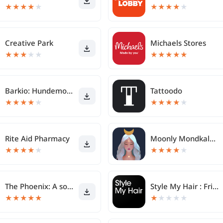
★
★
★
★
★
★
★
★
★
★
Creative Park
Michaels Stores
★
★
★
★
★
★
★
★
★
★
Barkio: Hundemonitor & Kamera
Tattoodo
★
★
★
★
★
★
★
★
★
★
Rite Aid Pharmacy
Moonly Mondkalender Mondphasen
★
★
★
★
★
★
★
★
★
★
The Phoenix: A sober community
Style My Hair : Frisuren und H
★
★
★
★
★
★
★
★
★
★