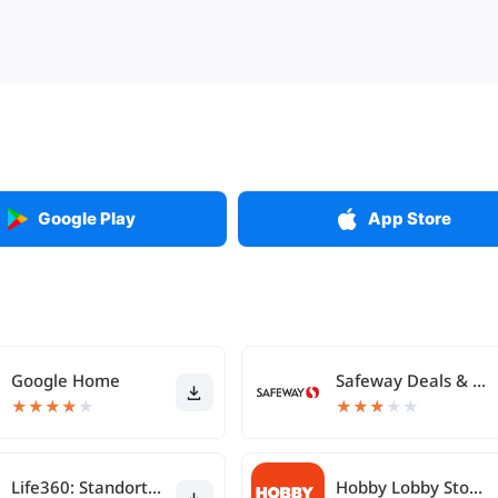
Google Play
App Store
Google Home
Safeway Deals & Delivery
★
★
★
★
★
★
★
★
★
★
Life360: Standort teilen
Hobby Lobby Stores