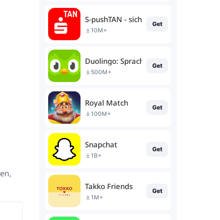
S-pushTAN - sichere Freigaben
Get
10M+
Duolingo: Sprachkurse
Get
500M+
Royal Match
Get
100M+
Snapchat
Get
1B+
fen,
Takko Friends
Get
1M+