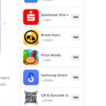
Sparkasse Ihre mobile Filiale
Get
10M+
Brawl Stars
Get
100M+
Pizza Ready
Get
10M+
Samsung Smart Switch Mobile
 indem
Get
500M+
eit,
QR & Barcode Scanner (Deutsch)
Get
500M+