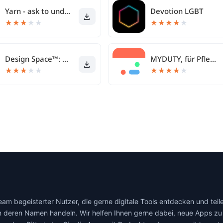
Yarn - ask to understand
Devotion LGBT
★
★
★
★
★
★
★
★
★
★
Design Space™: DIY mit Cricut
MYDUTY, für Pflegepersonal
★
★
★
★
★
★
★
★
★
★
 begeisterter Nutzer, die gerne digitale Tools entdecken und teilen
 deren Namen handeln. Wir helfen Ihnen gerne dabei, neue Apps zu 