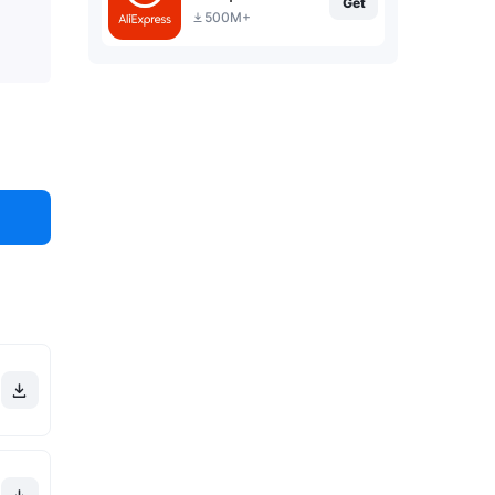
Get
500M+