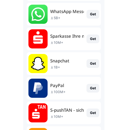
WhatsApp Messenger
Get
5B+
Sparkasse Ihre mobile Filiale
Get
10M+
Snapchat
Get
1B+
PayPal
Get
100M+
S-pushTAN - sichere Freigaben
Get
10M+