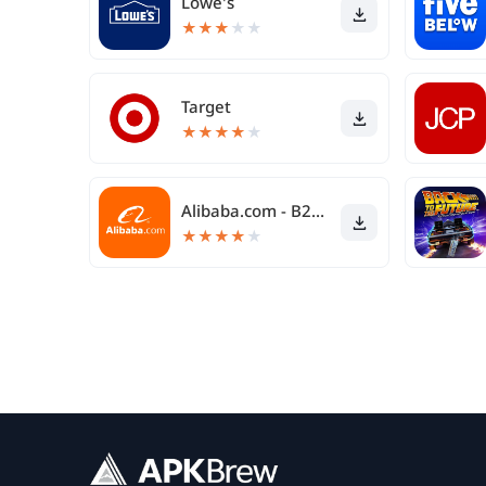
Lowe's
★
★
★
★
★
Target
★
★
★
★
★
Alibaba.com - B2B-Marktplatz
★
★
★
★
★