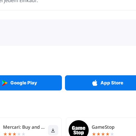
i jedem Einkauf.
Google Play
App Store
Mercari: Buy and Sell App
GameStop
★
★
★
★
★
★
★
★
★
★