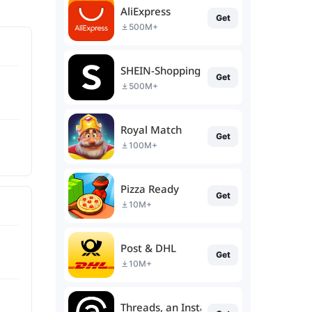
AliExpress
Get
500M+
SHEIN-Shopping Online
Get
500M+
Royal Match
Get
100M+
Pizza Ready
Get
10M+
Post & DHL
Get
10M+
Threads, an Instagram app