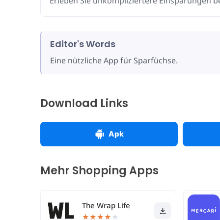
Erleben Sie unkompliziertere Einsparungen be
Editor's Words
Eine nützliche App für Sparfüchse.
Download Links
Apk
Mehr Shopping Apps
The Wrap Life
★
★
★
★
★