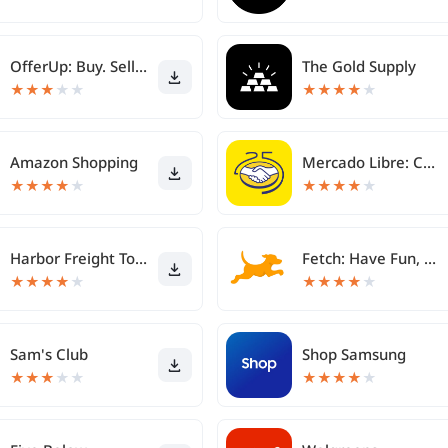
OfferUp: Buy. Sell. Letgo.
The Gold Supply
★
★
★
★
★
★
★
★
★
★
Amazon Shopping
Mercado Libre: Compras Online
★
★
★
★
★
★
★
★
★
★
Harbor Freight Tools
Fetch: Have Fun, Save Money
★
★
★
★
★
★
★
★
★
★
Sam's Club
Shop Samsung
★
★
★
★
★
★
★
★
★
★