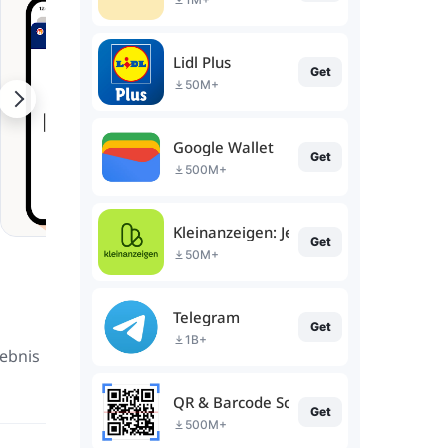
Lidl Plus
Get
50M+
Google Wallet
Get
500M+
Kleinanzeigen: Jetzt ohne eBay
Get
50M+
Telegram
Get
1B+
lebnis
QR & Barcode Scanner (Deutsch)
Get
500M+