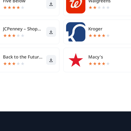
Five Below
Walgreens
★
★
★
★
★
★
★
★
★
★
JCPenney – Shopping & Deals
Kroger
★
★
★
★
★
★
★
★
★
★
Back to the Future™
Macy's
★
★
★
★
★
★
★
★
★
★