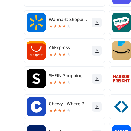
Walmart: Shopping & Savings
★
★
★
★
★
AliExpress
★
★
★
★
★
SHEIN-Shopping Online
★
★
★
★
★
Chewy - Where Pet Lovers Shop
★
★
★
★
★