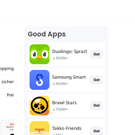
Good Apps
Duolingo: Sprachkurse
Get
500M+
opping
Samsung Smart Switch Mobile
Get
 sicher
500M+
frei
Brawl Stars
Get
100M+
Takko Friends
Get
1M+