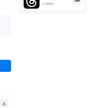
Get
100M+