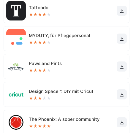
Tattoodo
★
★
★
★
★
MYDUTY, für Pflegepersonal
★
★
★
★
★
Paws and Pints
★
★
★
★
★
Design Space™: DIY mit Cricut
★
★
★
★
★
The Phoenix: A sober community
★
★
★
★
★