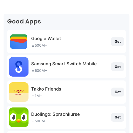
Good Apps
Google Wallet
Get
500M+
Samsung Smart Switch Mobile
Get
500M+
Takko Friends
Get
1M+
Duolingo: Sprachkurse
Get
500M+