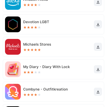
★
★
★
★
★
Devotion LGBT
★
★
★
★
★
Michaels Stores
★
★
★
★
★
My Diary - Diary With Lock
★
★
★
★
★
Combyne - Outfitkreation
★
★
★
★
★