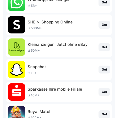
Get
5B+
SHEIN-Shopping Online
Get
500M+
Kleinanzeigen: Jetzt ohne eBay
Get
50M+
Snapchat
Get
1B+
Sparkasse Ihre mobile Filiale
Get
10M+
Royal Match
Get
100M+