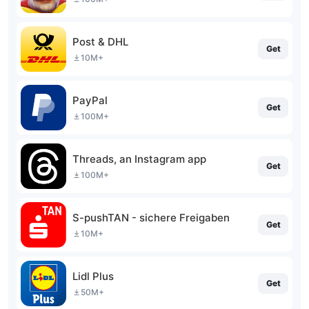
Post & DHL
Get
10M+
PayPal
Get
100M+
Threads, an Instagram app
Get
100M+
S-pushTAN - sichere Freigaben
Get
10M+
Lidl Plus
Get
50M+