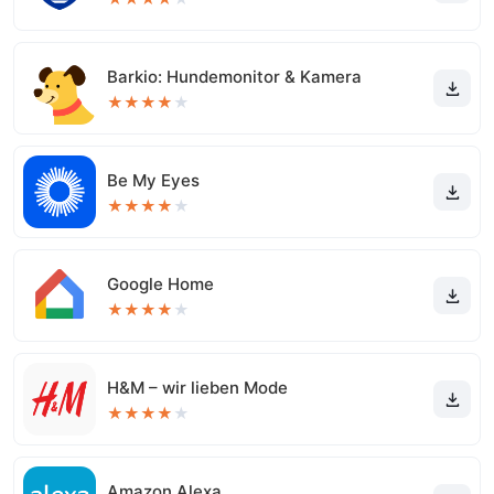
Barkio: Hundemonitor & Kamera
★
★
★
★
★
Be My Eyes
★
★
★
★
★
Google Home
★
★
★
★
★
H&M – wir lieben Mode
★
★
★
★
★
Amazon Alexa