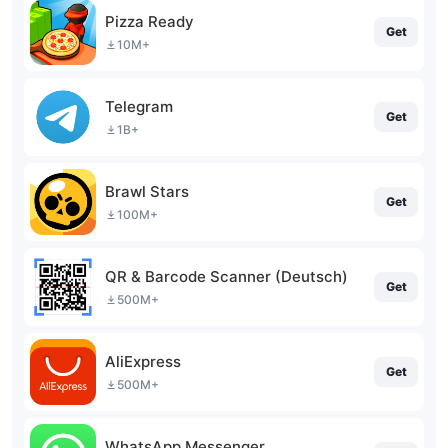
Pizza Ready
Get
10M+
Telegram
Get
1B+
Brawl Stars
Get
100M+
QR & Barcode Scanner (Deutsch)
Get
500M+
AliExpress
Get
500M+
WhatsApp Messenger