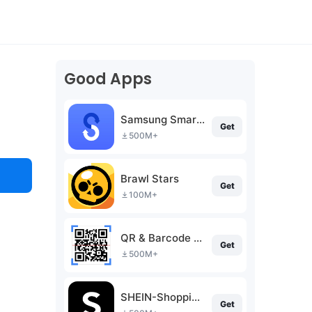
Good Apps
Samsung Smart Switch Mobile
Get
500M+
Brawl Stars
Get
100M+
QR & Barcode Scanner (Deutsch)
Get
500M+
SHEIN-Shopping Online
Get