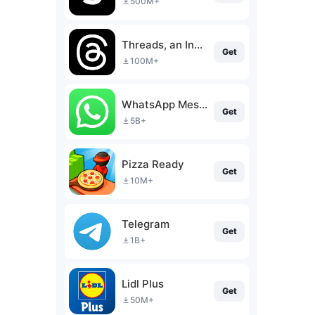
500M+
Threads, an Instagram app
Get
100M+
WhatsApp Messenger
Get
5B+
Pizza Ready
Get
10M+
Telegram
Get
1B+
Lidl Plus
Get
50M+