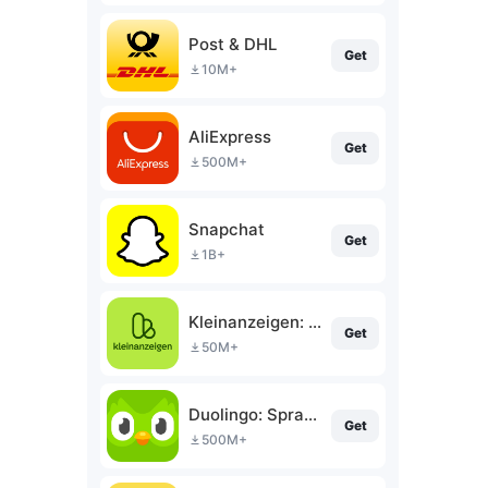
Post & DHL
Get
10M+
AliExpress
Get
500M+
Snapchat
Get
1B+
Kleinanzeigen: Jetzt ohne eBay
Get
50M+
Duolingo: Sprachkurse
Get
500M+