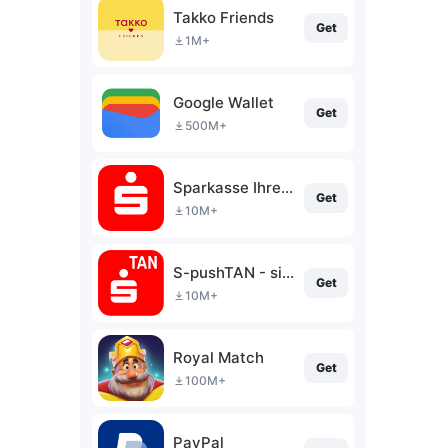
Takko Friends
Get
1M+
Google Wallet
Get
500M+
Sparkasse Ihre mobile Filiale
Get
10M+
S-pushTAN - sichere Freigaben
Get
10M+
Royal Match
Get
100M+
PayPal