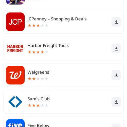
JCPenney – Shopping & Deals
★
★
★
★
★
Harbor Freight Tools
★
★
★
★
★
Walgreens
★
★
★
★
★
Sam's Club
★
★
★
★
★
Five Below