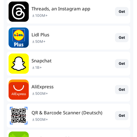
Threads, an Instagram app
Get
100M+
Lidl Plus
Get
50M+
Snapchat
Get
1B+
AliExpress
Get
500M+
QR & Barcode Scanner (Deutsch)
Get
500M+