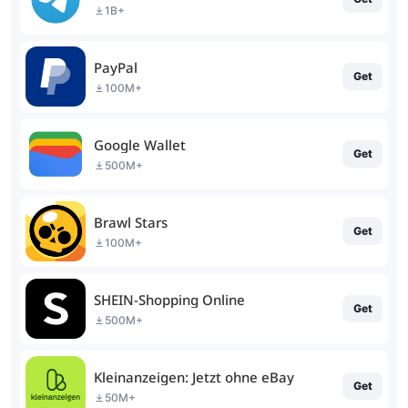
1B+
PayPal
Get
100M+
Google Wallet
Get
500M+
Brawl Stars
Get
100M+
SHEIN-Shopping Online
Get
500M+
Kleinanzeigen: Jetzt ohne eBay
Get
50M+