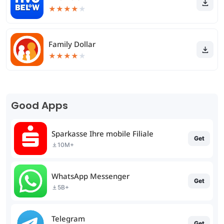
★
★
★
★
★
Family Dollar
★
★
★
★
★
Good Apps
Sparkasse Ihre mobile Filiale
Get
10M+
WhatsApp Messenger
Get
5B+
Telegram
Get