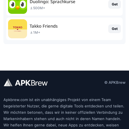
Duolingo: Sprachkurse
Get
500M+
Takko Friends
Get
1M+
© APKBrew
Apkbrew.com ist ein unabhängiges Projekt von einem Team
begeisterter Nutzer, die gerne digitale Tools entdecken und teilen.
Wir möchten betonen, dass wir in keiner offiziellen Verbindung zu
Markeninhabern stehen und auch nicht in deren Namen handeln.
Wir helfen Ihnen gerne dabei, neue Apps zu entdecken, weisen