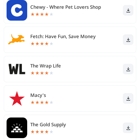
Chewy - Where Pet Lovers Shop
★
★
★
★
★
Fetch: Have Fun, Save Money
★
★
★
★
★
The Wrap Life
★
★
★
★
★
Macy's
★
★
★
★
★
The Gold Supply
★
★
★
★
★