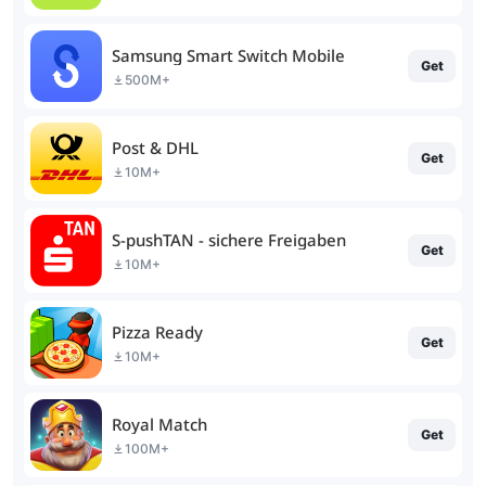
Samsung Smart Switch Mobile
Get
500M+
Post & DHL
Get
10M+
S-pushTAN - sichere Freigaben
Get
10M+
Pizza Ready
Get
10M+
Royal Match
Get
100M+