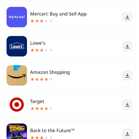
Mercari: Buy and Sell App
★
★
★
★
★
Lowe's
★
★
★
★
★
Amazon Shopping
★
★
★
★
★
Target
★
★
★
★
★
Back to the Future™
★
★
★
★
★