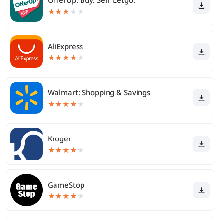
OfferUp: Buy. Sell. Letgo.
★
★
★
★
★
AliExpress
★
★
★
★
★
Walmart: Shopping & Savings
★
★
★
★
★
Kroger
★
★
★
★
★
GameStop
★
★
★
★
★